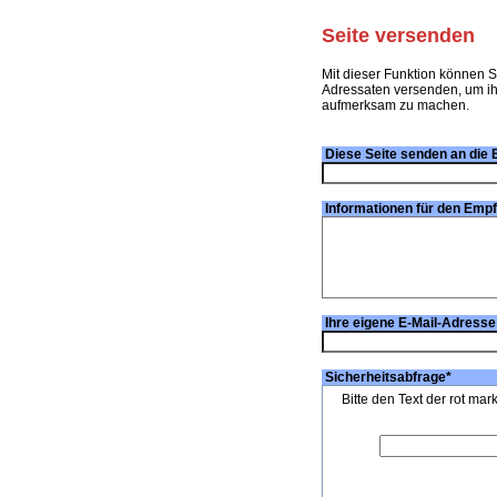
Seite versenden
Mit dieser Funktion können S
Adressaten versenden, um ihn
aufmerksam zu machen.
Diese Seite senden an die 
Informationen für den Emp
Ihre eigene E-Mail-Adresse
Sicherheitsabfrage
*
Bitte den Text der rot mar