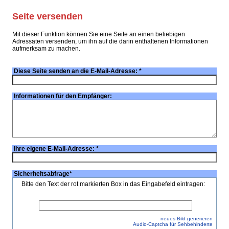
Seite versenden
Mit dieser Funktion können Sie eine Seite an einen beliebigen
Adressaten versenden, um ihn auf die darin enthaltenen Informationen
aufmerksam zu machen.
Diese Seite senden an die E-Mail-Adresse:
*
Informationen für den Empfänger:
Ihre eigene E-Mail-Adresse:
*
Sicherheitsabfrage
*
Bitte den Text der rot markierten Box in das Eingabefeld eintragen:
neues Bild generieren
Audio-Captcha für Sehbehinderte