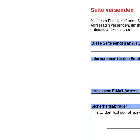
Seite versenden
Mit dieser Funktion können S
Adressaten versenden, um ihn
aufmerksam zu machen.
Diese Seite senden an die 
Informationen für den Emp
Ihre eigene E-Mail-Adresse
Sicherheitsabfrage
*
Bitte den Text der rot mar