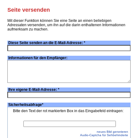
Seite versenden
Mit dieser Funktion können Sie eine Seite an einen beliebigen
Adressaten versenden, um ihn auf die darin enthaltenen Informationen
aufmerksam zu machen.
Diese Seite senden an die E-Mail-Adresse:
*
Informationen für den Empfänger:
Ihre eigene E-Mail-Adresse:
*
Sicherheitsabfrage
*
Bitte den Text der rot markierten Box in das Eingabefeld eintragen:
neues Bild generieren
Audio-Captcha für Sehbehinderte