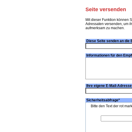
Seite versenden
Mit dieser Funktion können S
Adressaten versenden, um ihn
aufmerksam zu machen.
Diese Seite senden an die 
Informationen für den Emp
Ihre eigene E-Mail-Adresse
Sicherheitsabfrage
*
Bitte den Text der rot mar