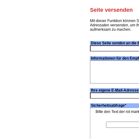
Seite versenden
Mit dieser Funktion können S
Adressaten versenden, um ihn
aufmerksam zu machen.
Diese Seite senden an die 
Informationen für den Emp
Ihre eigene E-Mail-Adresse
Sicherheitsabfrage
*
Bitte den Text der rot mar