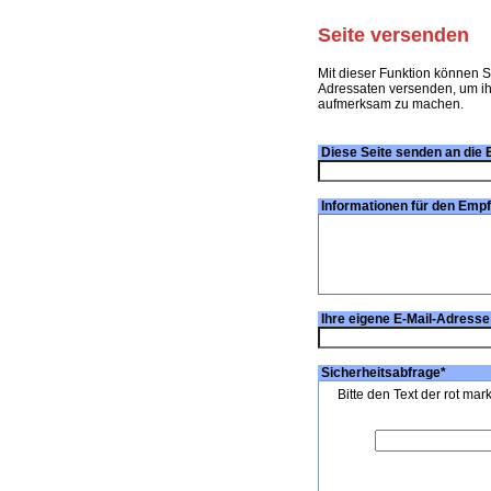
Seite versenden
Mit dieser Funktion können S
Adressaten versenden, um ihn
aufmerksam zu machen.
Diese Seite senden an die 
Informationen für den Emp
Ihre eigene E-Mail-Adresse
Sicherheitsabfrage
*
Bitte den Text der rot mar