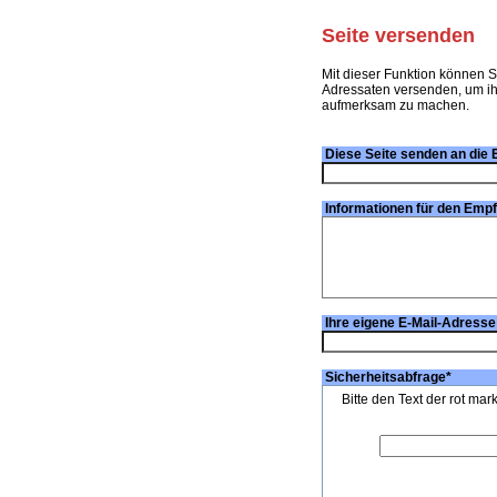
Seite versenden
Mit dieser Funktion können S
Adressaten versenden, um ihn
aufmerksam zu machen.
Diese Seite senden an die 
Informationen für den Emp
Ihre eigene E-Mail-Adresse
Sicherheitsabfrage
*
Bitte den Text der rot mar