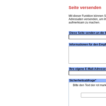
Seite versenden
Mit dieser Funktion können S
Adressaten versenden, um ihn
aufmerksam zu machen.
Diese Seite senden an die 
Informationen für den Emp
Ihre eigene E-Mail-Adresse
Sicherheitsabfrage
*
Bitte den Text der rot mar