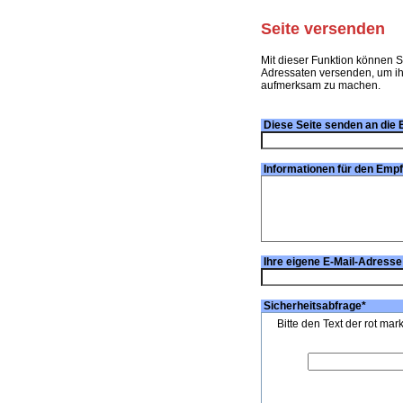
Seite versenden
Mit dieser Funktion können S
Adressaten versenden, um ihn
aufmerksam zu machen.
Diese Seite senden an die 
Informationen für den Emp
Ihre eigene E-Mail-Adresse
Sicherheitsabfrage
*
Bitte den Text der rot mar