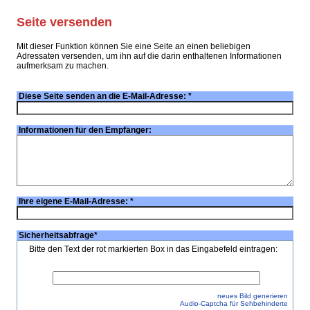
Seite versenden
Mit dieser Funktion können Sie eine Seite an einen beliebigen
Adressaten versenden, um ihn auf die darin enthaltenen Informationen
aufmerksam zu machen.
Diese Seite senden an die E-Mail-Adresse:
*
Informationen für den Empfänger:
Ihre eigene E-Mail-Adresse:
*
Sicherheitsabfrage
*
Bitte den Text der rot markierten Box in das Eingabefeld eintragen:
neues Bild generieren
Audio-Captcha für Sehbehinderte