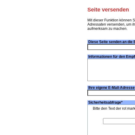
Seite versenden
Mit dieser Funktion können S
Adressaten versenden, um ihn
aufmerksam zu machen.
Diese Seite senden an die 
Informationen für den Emp
Ihre eigene E-Mail-Adresse
Sicherheitsabfrage
*
Bitte den Text der rot mar