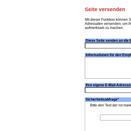
Seite versenden
Mit dieser Funktion können S
Adressaten versenden, um ihn
aufmerksam zu machen.
Diese Seite senden an die 
Informationen für den Emp
Ihre eigene E-Mail-Adresse
Sicherheitsabfrage
*
Bitte den Text der rot mar