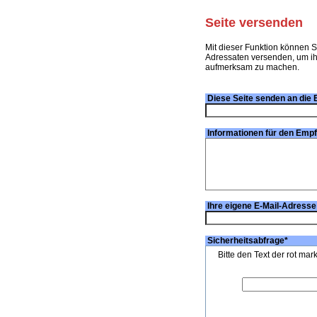
Seite versenden
Mit dieser Funktion können S
Adressaten versenden, um ihn
aufmerksam zu machen.
Diese Seite senden an die 
Informationen für den Emp
Ihre eigene E-Mail-Adresse
Sicherheitsabfrage
*
Bitte den Text der rot mar