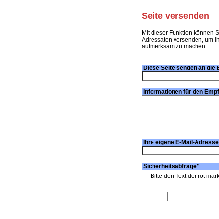
Seite versenden
Mit dieser Funktion können S
Adressaten versenden, um ihn
aufmerksam zu machen.
Diese Seite senden an die 
Informationen für den Emp
Ihre eigene E-Mail-Adresse
Sicherheitsabfrage
*
Bitte den Text der rot mar