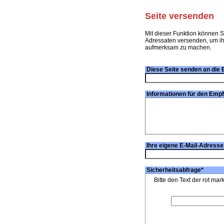
Seite versenden
Mit dieser Funktion können S
Adressaten versenden, um ihn
aufmerksam zu machen.
Diese Seite senden an die 
Informationen für den Emp
Ihre eigene E-Mail-Adresse
Sicherheitsabfrage
*
Bitte den Text der rot mar