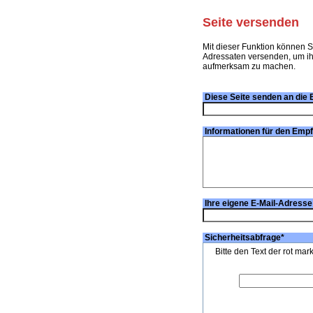
Seite versenden
Mit dieser Funktion können S
Adressaten versenden, um ihn
aufmerksam zu machen.
Diese Seite senden an die 
Informationen für den Emp
Ihre eigene E-Mail-Adresse
Sicherheitsabfrage
*
Bitte den Text der rot mar