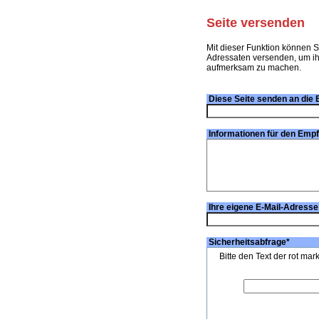
Seite versenden
Mit dieser Funktion können S
Adressaten versenden, um ihn
aufmerksam zu machen.
Diese Seite senden an die 
Informationen für den Emp
Ihre eigene E-Mail-Adresse
Sicherheitsabfrage
*
Bitte den Text der rot mar