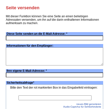
Seite versenden
Mit dieser Funktion können Sie eine Seite an einen beliebigen
Adressaten versenden, um ihn auf die darin enthaltenen Informationen
aufmerksam zu machen.
Diese Seite senden an die E-Mail-Adresse:
*
Informationen für den Empfänger:
Ihre eigene E-Mail-Adresse:
*
Sicherheitsabfrage
*
Bitte den Text der rot markierten Box in das Eingabefeld eintragen:
neues Bild generieren
Audio-Captcha für Sehbehinderte