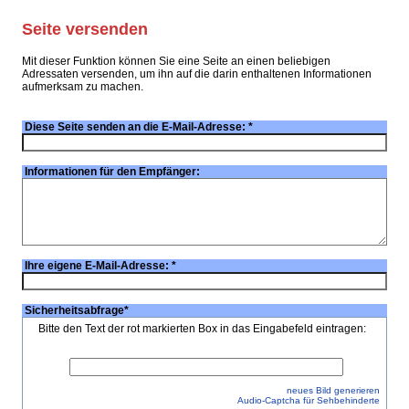
Seite versenden
Mit dieser Funktion können Sie eine Seite an einen beliebigen
Adressaten versenden, um ihn auf die darin enthaltenen Informationen
aufmerksam zu machen.
Diese Seite senden an die E-Mail-Adresse:
*
Informationen für den Empfänger:
Ihre eigene E-Mail-Adresse:
*
Sicherheitsabfrage
*
Bitte den Text der rot markierten Box in das Eingabefeld eintragen:
neues Bild generieren
Audio-Captcha für Sehbehinderte