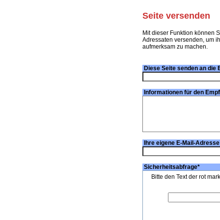
Seite versenden
Mit dieser Funktion können S
Adressaten versenden, um ihn
aufmerksam zu machen.
Diese Seite senden an die 
Informationen für den Emp
Ihre eigene E-Mail-Adresse
Sicherheitsabfrage
*
Bitte den Text der rot mar