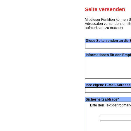
Seite versenden
Mit dieser Funktion können S
Adressaten versenden, um ihn
aufmerksam zu machen.
Diese Seite senden an die 
Informationen für den Emp
Ihre eigene E-Mail-Adresse
Sicherheitsabfrage
*
Bitte den Text der rot mar