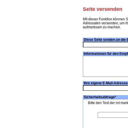
Seite versenden
Mit dieser Funktion können S
Adressaten versenden, um ihn
aufmerksam zu machen.
Diese Seite senden an die 
Informationen für den Emp
Ihre eigene E-Mail-Adresse
Sicherheitsabfrage
*
Bitte den Text der rot mar