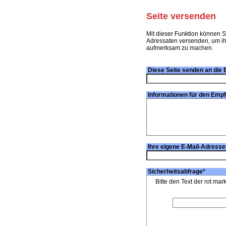
Seite versenden
Mit dieser Funktion können S
Adressaten versenden, um ihn
aufmerksam zu machen.
Diese Seite senden an die 
Informationen für den Emp
Ihre eigene E-Mail-Adresse
Sicherheitsabfrage
*
Bitte den Text der rot mar