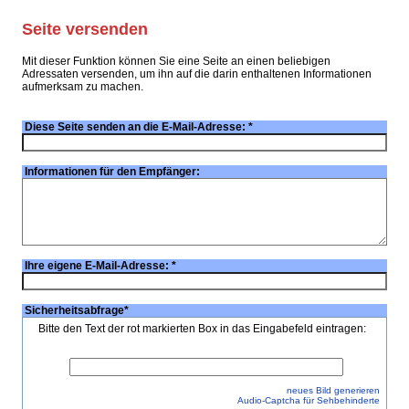
Seite versenden
Mit dieser Funktion können Sie eine Seite an einen beliebigen
Adressaten versenden, um ihn auf die darin enthaltenen Informationen
aufmerksam zu machen.
Diese Seite senden an die E-Mail-Adresse:
*
Informationen für den Empfänger:
Ihre eigene E-Mail-Adresse:
*
Sicherheitsabfrage
*
Bitte den Text der rot markierten Box in das Eingabefeld eintragen:
neues Bild generieren
Audio-Captcha für Sehbehinderte