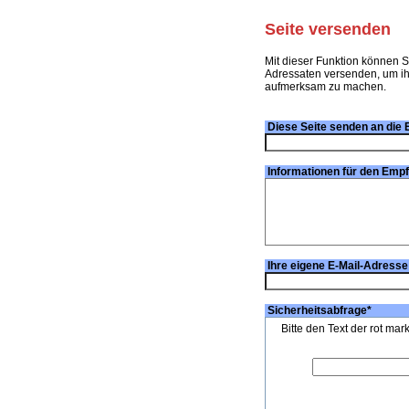
Seite versenden
Mit dieser Funktion können S
Adressaten versenden, um ihn
aufmerksam zu machen.
Diese Seite senden an die 
Informationen für den Emp
Ihre eigene E-Mail-Adresse
Sicherheitsabfrage
*
Bitte den Text der rot mar