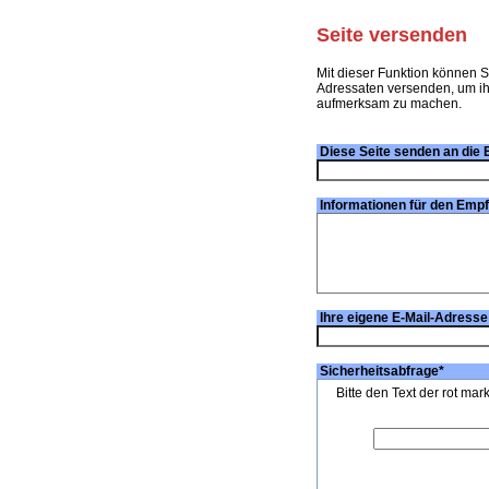
Seite versenden
Mit dieser Funktion können S
Adressaten versenden, um ihn
aufmerksam zu machen.
Diese Seite senden an die 
Informationen für den Emp
Ihre eigene E-Mail-Adresse
Sicherheitsabfrage
*
Bitte den Text der rot mar