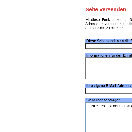
Seite versenden
Mit dieser Funktion können S
Adressaten versenden, um ihn
aufmerksam zu machen.
Diese Seite senden an die 
Informationen für den Emp
Ihre eigene E-Mail-Adresse
Sicherheitsabfrage
*
Bitte den Text der rot mar