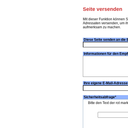
Seite versenden
Mit dieser Funktion können S
Adressaten versenden, um ihn
aufmerksam zu machen.
Diese Seite senden an die 
Informationen für den Emp
Ihre eigene E-Mail-Adresse
Sicherheitsabfrage
*
Bitte den Text der rot mar