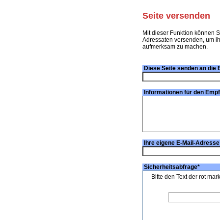
Seite versenden
Mit dieser Funktion können S
Adressaten versenden, um ihn
aufmerksam zu machen.
Diese Seite senden an die 
Informationen für den Emp
Ihre eigene E-Mail-Adresse
Sicherheitsabfrage
*
Bitte den Text der rot mar