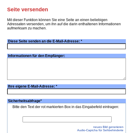
Seite versenden
Mit dieser Funktion können Sie eine Seite an einen beliebigen
Adressaten versenden, um ihn auf die darin enthaltenen Informationen
aufmerksam zu machen.
Diese Seite senden an die E-Mail-Adresse:
*
Informationen für den Empfänger:
Ihre eigene E-Mail-Adresse:
*
Sicherheitsabfrage
*
Bitte den Text der rot markierten Box in das Eingabefeld eintragen:
neues Bild generieren
Audio-Captcha für Sehbehinderte