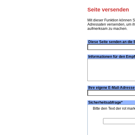
Seite versenden
Mit dieser Funktion können S
Adressaten versenden, um ihn
aufmerksam zu machen.
Diese Seite senden an die 
Informationen für den Emp
Ihre eigene E-Mail-Adresse
Sicherheitsabfrage
*
Bitte den Text der rot mar