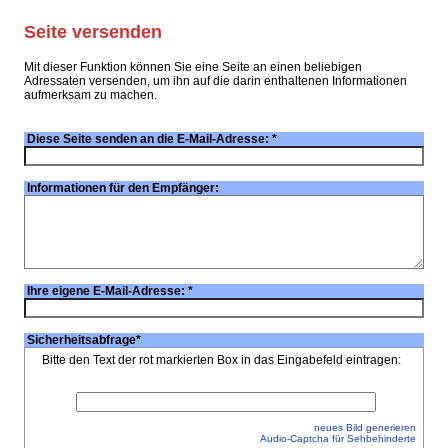
Seite versenden
Mit dieser Funktion können Sie eine Seite an einen beliebigen
Adressaten versenden, um ihn auf die darin enthaltenen Informationen
aufmerksam zu machen.
Diese Seite senden an die E-Mail-Adresse:
*
Informationen für den Empfänger:
Ihre eigene E-Mail-Adresse:
*
Sicherheitsabfrage
*
Bitte den Text der rot markierten Box in das Eingabefeld eintragen:
neues Bild generieren
Audio-Captcha für Sehbehinderte