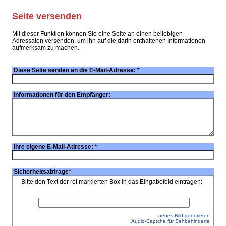
Seite versenden
Mit dieser Funktion können Sie eine Seite an einen beliebigen
Adressaten versenden, um ihn auf die darin enthaltenen Informationen
aufmerksam zu machen.
Diese Seite senden an die E-Mail-Adresse:
*
Informationen für den Empfänger:
Ihre eigene E-Mail-Adresse:
*
Sicherheitsabfrage
*
Bitte den Text der rot markierten Box in das Eingabefeld eintragen:
neues Bild generieren
Audio-Captcha für Sehbehinderte