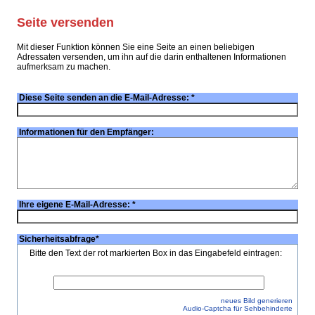
Seite versenden
Mit dieser Funktion können Sie eine Seite an einen beliebigen
Adressaten versenden, um ihn auf die darin enthaltenen Informationen
aufmerksam zu machen.
Diese Seite senden an die E-Mail-Adresse:
*
Informationen für den Empfänger:
Ihre eigene E-Mail-Adresse:
*
Sicherheitsabfrage
*
Bitte den Text der rot markierten Box in das Eingabefeld eintragen:
neues Bild generieren
Audio-Captcha für Sehbehinderte