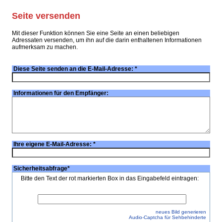
Seite versenden
Mit dieser Funktion können Sie eine Seite an einen beliebigen
Adressaten versenden, um ihn auf die darin enthaltenen Informationen
aufmerksam zu machen.
Diese Seite senden an die E-Mail-Adresse:
*
Informationen für den Empfänger:
Ihre eigene E-Mail-Adresse:
*
Sicherheitsabfrage
*
Bitte den Text der rot markierten Box in das Eingabefeld eintragen:
neues Bild generieren
Audio-Captcha für Sehbehinderte