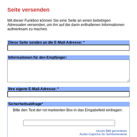
Seite versenden
Mit dieser Funktion können Sie eine Seite an einen beliebigen
Adressaten versenden, um ihn auf die darin enthaltenen Informationen
aufmerksam zu machen.
Diese Seite senden an die E-Mail-Adresse:
*
Informationen für den Empfänger:
Ihre eigene E-Mail-Adresse:
*
Sicherheitsabfrage
*
Bitte den Text der rot markierten Box in das Eingabefeld eintragen:
neues Bild generieren
Audio-Captcha für Sehbehinderte