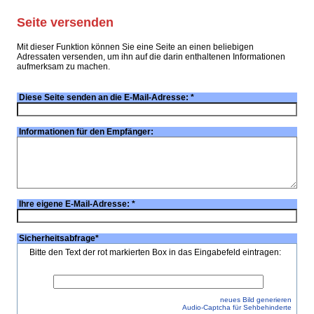
Seite versenden
Mit dieser Funktion können Sie eine Seite an einen beliebigen
Adressaten versenden, um ihn auf die darin enthaltenen Informationen
aufmerksam zu machen.
Diese Seite senden an die E-Mail-Adresse:
*
Informationen für den Empfänger:
Ihre eigene E-Mail-Adresse:
*
Sicherheitsabfrage
*
Bitte den Text der rot markierten Box in das Eingabefeld eintragen:
neues Bild generieren
Audio-Captcha für Sehbehinderte