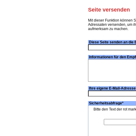
Seite versenden
Mit dieser Funktion können S
Adressaten versenden, um ihn
aufmerksam zu machen.
Diese Seite senden an die 
Informationen für den Emp
Ihre eigene E-Mail-Adresse
Sicherheitsabfrage
*
Bitte den Text der rot mar