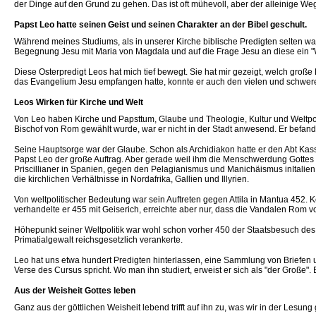
der Dinge auf den Grund zu gehen. Das ist oft mühevoll, aber der alleinige Weg
Papst Leo hatte seinen Geist und seinen Charakter an der Bibel geschult.
Während meines Studiums, als in unserer Kirche biblische Predigten selten wa
Begegnung Jesu mit Maria von Magdala und auf die Frage Jesu an diese ein "Was
Diese Osterpredigt Leos hat mich tief bewegt. Sie hat mir gezeigt, welch gro
das Evangelium Jesu empfangen hatte, konnte er auch den vielen und schwer
Leos Wirken für Kirche und Welt
Von Leo haben Kirche und Papsttum, Glaube und Theologie, Kultur und Weltpoli
Bischof von Rom gewählt wurde, war er nicht in der Stadt anwesend. Er befand
Seine Hauptsorge war der Glaube. Schon als Archidiakon hatte er den Abt Kassi
Papst Leo der große Auftrag. Aber gerade weil ihm die Menschwerdung Gottes
Priscillianer in Spanien, gegen den Pelagianismus und Manichäismus inItalien
die kirchlichen Verhältnisse in Nordafrika, Gallien und Illyrien.
Von weltpolitischer Bedeutung war sein Auftreten gegen Attila in Mantua 452.
verhandelte er 455 mit Geiserich, erreichte aber nur, dass die Vandalen Rom 
Höhepunkt seiner Weltpolitik war wohl schon vorher 450 der Staatsbesuch des o
Primatialgewalt reichsgesetzlich verankerte.
Leo hat uns etwa hundert Predigten hinterlassen, eine Sammlung von Briefen un
Verse des Cursus spricht. Wo man ihn studiert, erweist er sich als "der Große". 
Aus der Weisheit Gottes leben
Ganz aus der göttlichen Weisheit lebend trifft auf ihn zu, was wir in der Lesun