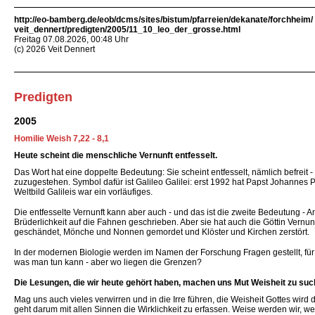
http://eo-bamberg.de/eob/dcms/sites/bistum/pfarreien/dekanate/forchheim/
veit_dennert/predigten/2005/11_10_leo_der_grosse.html
Freitag 07.08.2026, 00:48 Uhr
(c) 2026 Veit Dennert
Predigten
2005
Homilie Weish 7,22 - 8,1
Heute scheint die menschliche Vernunft entfesselt.
Das Wort hat eine doppelte Bedeutung: Sie scheint entfesselt, nämlich befreit
zuzugestehen. Symbol dafür ist Galileo Galilei: erst 1992 hat Papst Johannes 
Weltbild Galileis war ein vorläufiges.
Die entfesselte Vernunft kann aber auch - und das ist die zweite Bedeutung - An
Brüderlichkeit auf die Fahnen geschrieben. Aber sie hat auch die Göttin Vernu
geschändet, Mönche und Nonnen gemordet und Klöster und Kirchen zerstört.
In der modernen Biologie werden im Namen der Forschung Fragen gestellt, für d
was man tun kann - aber wo liegen die Grenzen?
Die Lesungen, die wir heute gehört haben, machen uns Mut Weisheit zu suc
Mag uns auch vieles verwirren und in die Irre führen, die Weisheit Gottes wir
geht darum mit allen Sinnen die Wirklichkeit zu erfassen. Weise werden wir,