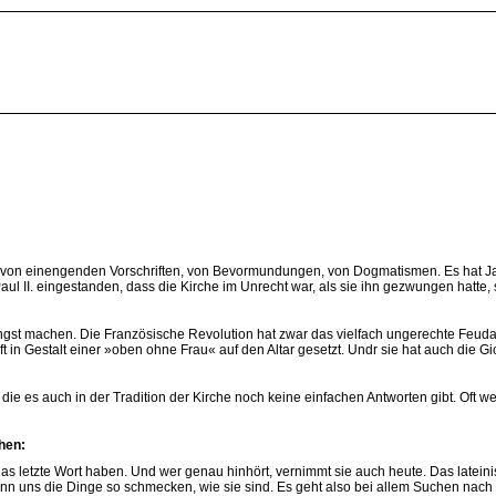
 - von einengenden Vorschriften, von Bevormundungen, von Dogmatismen. Es hat Jahr
Paul II. eingestanden, dass die Kirche im Unrecht war, als sie ihn gezwungen hatte
gst machen. Die Französische Revolution hat zwar das vielfach ungerechte Feudalsyst
nft in Gestalt einer »oben ohne Frau« auf den Altar gesetzt. Undr sie hat auch die
ie es auch in der Tradition der Kirche noch keine einfachen Antworten gibt. Oft w
hen:
d das letzte Wort haben. Und wer genau hinhört, vernimmt sie auch heute. Das late
 wenn uns die Dinge so schmecken, wie sie sind. Es geht also bei allem Suchen 