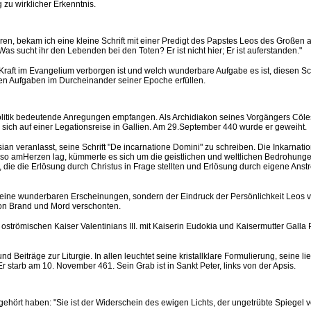
 zu wirklicher Erkenntnis.
ren, bekam ich eine kleine Schrift mit einer Predigt des Papstes Leos des Große
 sucht ihr den Lebenden bei den Toten? Er ist nicht hier; Er ist auferstanden."
ße Kraft im Evangelium verborgen ist und welch wunderbare Aufgabe es ist, diesen
en Aufgaben im Durcheinander seiner Epoche erfüllen.
tik bedeutende Anregungen empfangen. Als Archidiakon seines Vorgängers Cölestin 
 sich auf einer Legationsreise in Gallien. Am 29.September 440 wurde er geweiht.
an veranlasst, seine Schrift "De incarnatione Domini" zu schreiben. Die Inkarnat
 so amHerzen lag, kümmerte es sich um die geistlichen und weltlichen Bedrohung
, die die Erlösung durch Christus in Frage stellten und Erlösung durch eigene Ans
 Keine wunderbaren Erscheinungen, sondern der Eindruck der Persönlichkeit Leos v
von Brand und Mord verschonten.
strömischen Kaiser Valentinians III. mit Kaiserin Eudokia und Kaisermutter Galla 
d Beiträge zur Liturgie. In allen leuchtet seine kristallklare Formulierung, seine
Er starb am 10. November 461. Sein Grab ist in Sankt Peter, links von der Apsis.
g gehört haben: "Sie ist der Widerschein des ewigen Lichts, der ungetrübte Spiegel v