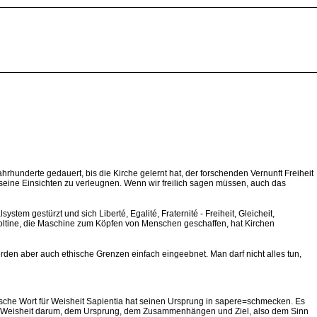
hunderte gedauert, bis die Kirche gelernt hat, der forschenden Vernunft Freiheit
, seine Einsichten zu verleugnen. Wenn wir freilich sagen müssen, auch das
em gestürzt und sich Liberté, Egalité, Fraternité - Freiheit, Gleicheit,
 Gioltine, die Maschine zum Köpfen von Menschen geschaffen, hat Kirchen
erden aber auch ethische Grenzen einfach eingeebnet. Man darf nicht alles tun,
inische Wort für Weisheit Sapientia hat seinen Ursprung in sapere=schmecken. Es
nach Weisheit darum, dem Ursprung, dem Zusammenhängen und Ziel, also dem Sinn