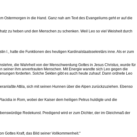
n am Ostermorgen in die Hand. Ganz nah am Text des Evangeliums geht er auf die
 Schatz zu heben und den Menschen zu schenken. Weil Leo so viel Weisheit durch
l., hatte die Funktionen des heutigen Kardinalstaatssekretärs inne. Als er zum
ionslehre, die Wahrheit von der Menschwerdung Gottes in Jesus Christus, wurde für
en seiner ihm anvertrauten Menschen. Mit Energie wandte sich Leo gegen die
trenungen forderten. Solche Sekten gibt es auch heute zuhauf. Dann ordnete Leo
eranlaßte Attila, sich mit seinen Hunnen über die Alpen zurückzuziehen. Ebenso
Placidia in Rom, wobei der Kaiser dem heiligen Petrus huldigte und die
 liebenswürdige Redekunst. Predigend wird er zum Dichter, der im Gleichmaß der
on Gottes Kraft, das Bild seiner Vollkommenheit."