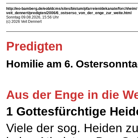
http://eo-bamberg.de/eob/dcms/sites/bistum/pfarreien/dekanate/forchheim/
veit_dennert/predigten/2006/6_ostserso_von_der_enge_zur_weite.html
Sonntag 09.08.2026, 15:56 Uhr
(c) 2026 Veit Dennert
Predigten
Homilie am 6. Ostersonnta
Aus der Enge in die We
1 Gottesfürchtige Hei
Viele der sog. Heiden zu