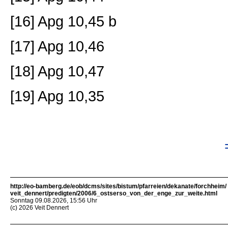
[16] Apg 10,45 b
[17] Apg 10,46
[18] Apg 10,47
[19] Apg 10,35
http://eo-bamberg.de/eob/dcms/sites/bistum/pfarreien/dekanate/forchheim/
veit_dennert/predigten/2006/6_ostserso_von_der_enge_zur_weite.html
Sonntag 09.08.2026, 15:56 Uhr
(c) 2026 Veit Dennert