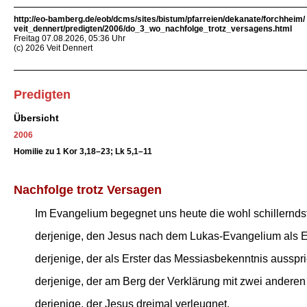
http://eo-bamberg.de/eob/dcms/sites/bistum/pfarreien/dekanate/forchheim/
veit_dennert/predigten/2006/do_3_wo_nachfolge_trotz_versagens.html
Freitag 07.08.2026, 05:36 Uhr
(c) 2026 Veit Dennert
Predigten
Übersicht
2006
Homilie zu
1 Kor 3,18–23; Lk 5,1–11
Nach­fol­ge trotz Ver­sa­gen
Im Evan­ge­li­um be­geg­net uns heu­te die wohl schil­lernds­
der­je­ni­ge, den Je­sus nach dem Lu­kas-Evan­ge­li­um als Ers
der­je­ni­ge, der als Ers­ter das Mess­ias­be­kennt­nis aus­spri
der­je­ni­ge, der am Berg der Ver­klä­rung mit zwei an­de­ren
der­je­ni­ge, der Je­sus drei­mal ver­leug­net,