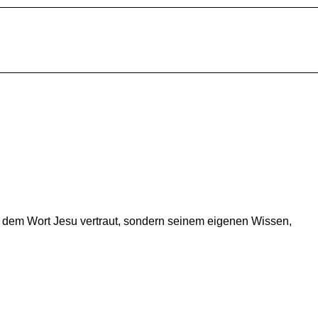
cht dem Wort Jesu ver­traut, son­dern sei­nem ei­ge­nen Wis­sen,