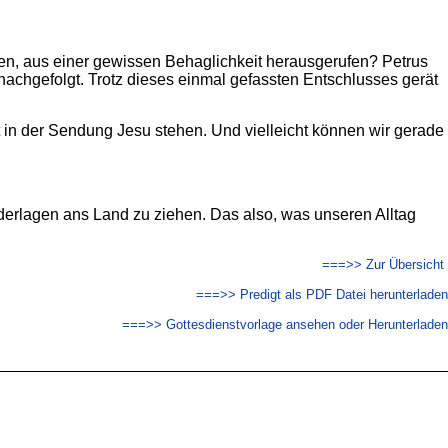
us ei­ner ge­wis­sen Be­hag­lich­keit he­raus­ge­ru­fen? Petrus
ch­ge­folgt. Trotz die­ses ein­mal ge­fass­ten Ent­schlus­ses ge­rät
it in der Sen­dung Jesu ste­hen. Und viel­leicht kön­nen wir ge­ra­de
e­der­la­gen ans Land zu zie­hen. Das also, was un­se­ren All­tag
===>> Zur Übersicht
===>> Predigt als PDF Datei herunterladen
===>> Gottesdienstvorlage ansehen oder Herunterladen