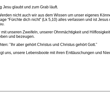
hung Jesu glaubt und zum Grab läuft.
­den nicht auch wir aus dem Wis­sen um un­ser ei­ge­nes Kön­nen, a
 “Für­chte dich nicht” (Lk 5,10) al­les ver­las­sen und ist Je­sus na
su.
t un­se­ren Zwei­feln, un­se­rer Ohn­mäch­tig­keit und Hilf­lo­sig­ke
le­ben und be­zeu­gen.
ten: "Ihr aber ge­hört Chris­tus und Chris­tus ge­hört Gott."
higt uns, un­se­re Le­bens­boo­te mit ih­ren Ent­täu­schun­gen und Ni