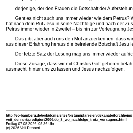
der­je­ni­ge, der den Frau­en die Bot­schaft der Auf­er­ste­
Geht es nicht auch uns im­mer wie­der wie dem Petrus? Wer
hat nach dem Ruf Jesu in sei­ne Nach­fol­ge und nach der Zu­sa­ge
Petrus im­mer wie­der in Zwei­fel –
bis hin zur Ver­leug­nung Je
Das gibt aber auch uns den Mut an­zu­er­ken­nen, dass wir mi
aus die­ser Er­fah­rung he­raus die be­frei­en­de Bot­schaft Jesu 
Der letz­te Satz der Le­sung mag uns im­mer wie­der auf­rich­
Die­se Zu­sa­ge, dass wir mit Chris­tus Gott ge­hö­ren be­fä­
aus­macht, hin­ter uns zu las­sen und Je­sus nach­zu­folgen.
http://eo-bamberg.de/eob/dcms/sites/bistum/pfarreien/dekanate/forchheim/
veit_dennert/predigten/2006/do_3_wo_nachfolge_trotz_versagens.html
Freitag 07.08.2026, 05:36 Uhr
(c) 2026 Veit Dennert