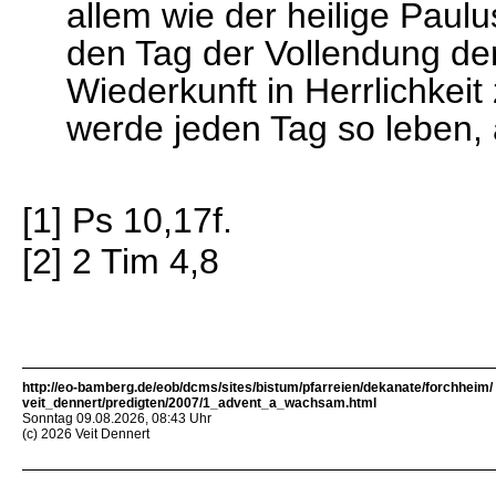
allem wie der heilige Paul
den Tag der Vollendung der
Wiederkunft in Herrlichkeit
werde jeden Tag so leben, a
[1] Ps 10,17f.
[2] 2 Tim 4,8
http://eo-bamberg.de/eob/dcms/sites/bistum/pfarreien/dekanate/forchheim/
veit_dennert/predigten/2007/1_advent_a_wachsam.html
Sonntag 09.08.2026, 08:43 Uhr
(c) 2026 Veit Dennert