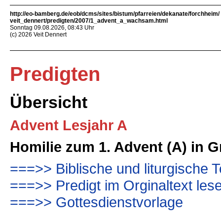
http://eo-bamberg.de/eob/dcms/sites/bistum/pfarreien/dekanate/forchheim/
veit_dennert/predigten/2007/1_advent_a_wachsam.html
Sonntag 09.08.2026, 08:43 Uhr
(c) 2026 Veit Dennert
Predigten
Übersicht
Advent Lesjahr A
Homilie zum 1. Advent (A) in 
===>> Biblische und liturgische T
===>> Predigt im Orginaltext les
===>> Gottesdienstvorlage