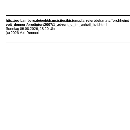
http://eo-bamberg.de/eob/dcms/sites/bistum/pfarreien/dekanate/forchheim/
veit_dennert/predigten/2007/1_advent_c_im_unheil_heil.html
Sonntag 09.08.2026, 18:20 Uhr
(c) 2026 Veit Dennert