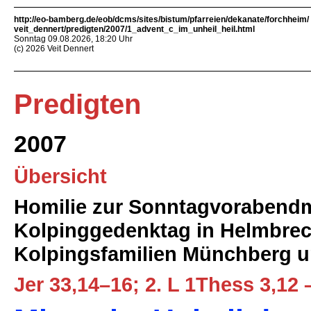
http://eo-bamberg.de/eob/dcms/sites/bistum/pfarreien/dekanate/forchheim/
veit_dennert/predigten/2007/1_advent_c_im_unheil_heil.html
Sonntag 09.08.2026, 18:20 Uhr
(c) 2026 Veit Dennert
Predigten
2007
Übersicht
Homilie zur Sonntagvorabend
Kolpinggedenktag in Helmbrec
Kolpingsfamilien Münchberg u
Jer 33,14–16; 2. L 1Thess 3,12 