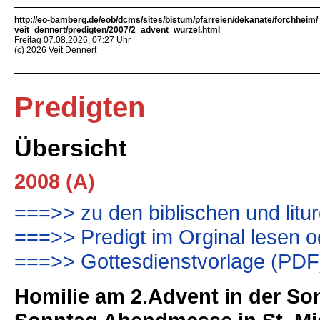
http://eo-bamberg.de/eob/dcms/sites/bistum/pfarreien/dekanate/forchheim/
veit_dennert/predigten/2007/2_advent_wurzel.html
Freitag 07.08.2026, 07:27 Uhr
(c) 2026 Veit Dennert
Predigten
Übersicht
2008 (A)
===>> zu den biblischen und litu
===>> Predigt im Orginal lesen 
===>> Gottesdienstvorlage (PDF
Homilie am 2.Advent in der S