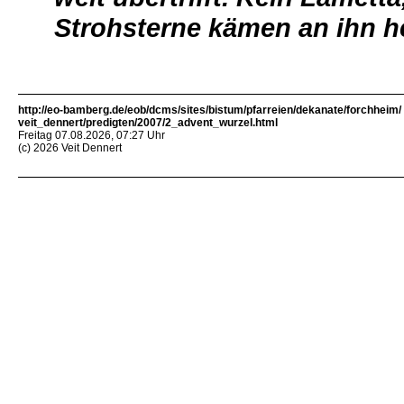
Strohsterne kämen an ihn h
http://eo-bamberg.de/eob/dcms/sites/bistum/pfarreien/dekanate/forchheim/
veit_dennert/predigten/2007/2_advent_wurzel.html
Freitag 07.08.2026, 07:27 Uhr
(c) 2026 Veit Dennert