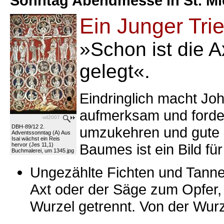
Sonntag Abendmesse in St. Mi
Ein Junger Tri
»Schon ist die 
gelegt«.
Eindringlich macht Jo
aufmerksam und forder
vd2007
DBH-89/12 2.
umzukehren und gute F
Adventssonntag (A) Aus
Isai wächst ein Reis
Baumes ist ein Bild fü
hervor (Jes 11,1)
Buchmalerei, um 1345.jpg
Ungezählte Fichten und Tanne
Axt oder der Säge zum Opfer
Wurzel getrennt. Von der Wurz