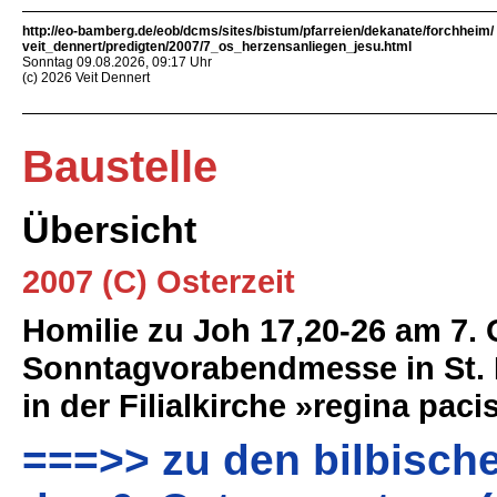
http://eo-bamberg.de/eob/dcms/sites/bistum/pfarreien/dekanate/forchheim/
veit_dennert/predigten/2007/7_os_herzensanliegen_jesu.html
Sonntag 09.08.2026, 09:17 Uhr
(c) 2026 Veit Dennert
Baustelle
Übersicht
2007 (C) Osterzeit
Homilie zu Joh 17,20-26 am 7. 
Sonntagvorabendmesse in St.
in der Filialkirche »regina paci
===>> zu den bilbische