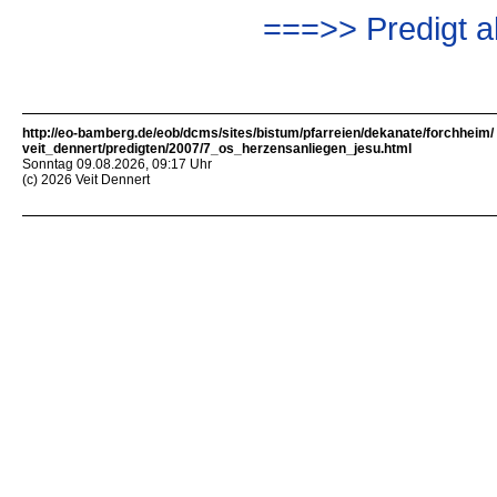
===>> Predigt a
http://eo-bamberg.de/eob/dcms/sites/bistum/pfarreien/dekanate/forchheim/
veit_dennert/predigten/2007/7_os_herzensanliegen_jesu.html
Sonntag 09.08.2026, 09:17 Uhr
(c) 2026 Veit Dennert