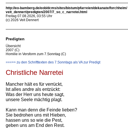
http://eo-bamberg.de/eob/dcms/sites/bistum/pfarreien/dekanate/forchheim/
veit_dennert/predigten/2007/7_so_c_narretei.html
Freitag 07.08.2026, 03:55 Uhr
(c) 2026 Veit Dennert
Predigten
Übersicht
2007 (C)
Homilie in Versform zum 7.Sonntag (C)
===>> zu den Schrifttexten des 7.Sonntags als VA zur Predigt
Christliche Narretei
Mancher hält es für verrückt,
Ist alles andre als entzückt:
Was der Herr uns heute sagt,
unsere Seele mächtig plagt.
Kann man denn die Feinde lieben?
Sie bedrohen uns mit Hieben,
hassen uns so wie die Pest,
geben uns am End den Rest.