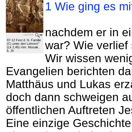
1 Wie ging es mi
nachdem er in e
vd2006
97-12 Fest d. hi. Familie
war? Wie verlief
(C) unter den Lehrern"
(Lk 2,46) röm. Mosaik,
6. Jh
Wir wissen wenig
Evangelien berichten da
Matthäus und Lukas erz
doch dann schweigen au
öffentlichen Auftreten Je
Eine einzige Geschichte u