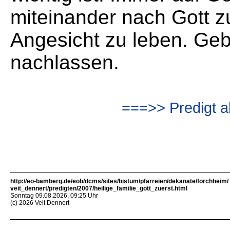
miteinander nach Gott z
Angesicht zu leben. Gebe
nachlassen.
===>> Predigt a
http://eo-bamberg.de/eob/dcms/sites/bistum/pfarreien/dekanate/forchheim/
veit_dennert/predigten/2007/heilige_familie_gott_zuerst.html
Sonntag 09.08.2026, 09:25 Uhr
(c) 2026 Veit Dennert