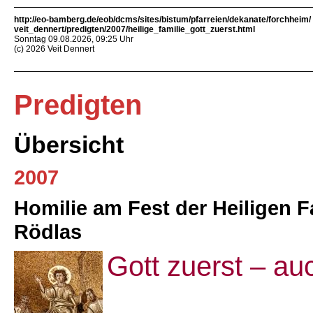
http://eo-bamberg.de/eob/dcms/sites/bistum/pfarreien/dekanate/forchheim/
veit_dennert/predigten/2007/heilige_familie_gott_zuerst.html
Sonntag 09.08.2026, 09:25 Uhr
(c) 2026 Veit Dennert
Predigten
Übersicht
2007
Homilie am Fest der Heiligen Fa
Rödlas
Gott zuerst – au