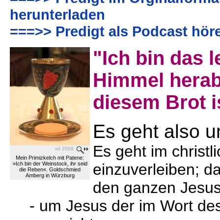
herunterladen
===>> Predigt als Podcast hör
"Ich bin das 
Himmel herab
diesem Brot is
Es geht also u
Es geht im christ
vd 2009
Mein Primizkelch mit Patene:
»Ich bin der Weinstock, ihr seid
einzuverleiben; d
die Reben«. Goldschmied
Amberg in Würzburg
den ganzen Jesus
- um Jesus der im Wort des