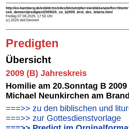
http://eo-bamberg.de/eob/dcms/sites/bistum/pfarreien/dekanate/forchheim/
veit_dennert/predigten/2009/20_so_b2009_brot_des_lebens.html
Freitag 07.08.2026, 17:50 Uhr
(c) 2026 Veit Dennert
Predigten
Übersicht
2009 (B) Jahreskreis
Homilie am 20.Sonntag B 2009
Michael Neunkirchen am Bran
===>> zu den biblischen und litu
===>> zur Gottesdienstvorlage
===>> Predigt im Orginalformat