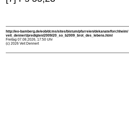
http://eo-bamberg.de/eob/dcms/sites/bistum/pfarreien/dekanate/forchheim/
veit_dennert/predigten/2009/20_so_b2009_brot_des_lebens.html
Freitag 07.08.2026, 17:50 Uhr
(c) 2026 Veit Dennert