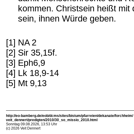
kommen. Christsein heißt mit 
sein, ihnen Würde geben.
[1] NA 2
[2] Sir 35,15f.
[3] Eph6,9
[4] Lk 18,9-14
[5] Mt 9,13
http://eo-bamberg.de/eob/dcms/sites/bistum/pfarreien/dekanate/forchheim/
veit_dennert/predigten/2010/30_so_missio_2010.html
Sonntag 09.08.2026, 13:53 Uhr
(c) 2026 Veit Dennert