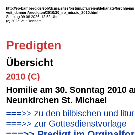
http://eo-bamberg.de/eob/dcms/sites/bistum/pfarreien/dekanate/forchheim/
veit_dennert/predigten/2010/30_so_missio_2010.html
Sonntag 09.08.2026, 13:53 Uhr
(c) 2026 Veit Dennert
Predigten
Übersicht
2010 (C)
Homilie am 30. Sonntag 2010 a
Neunkirchen St. Michael
===>> zu den bilbischen und lit
===>> zur Gottesdienstvorlage
===>> Predigt im Orginalfor